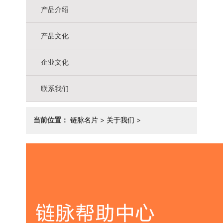
产品介绍
产品文化
企业文化
联系我们
当前位置：
链脉名片
>
关于我们
>