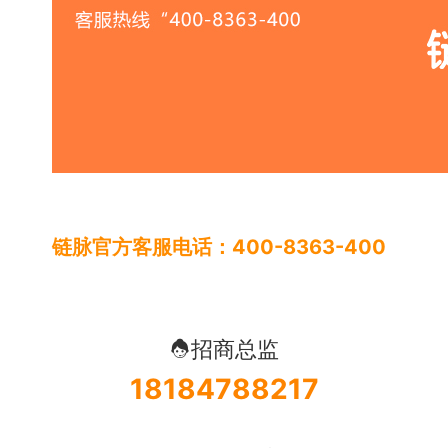
链脉官方客服电话：400-8363-400
招商总监
18184788217