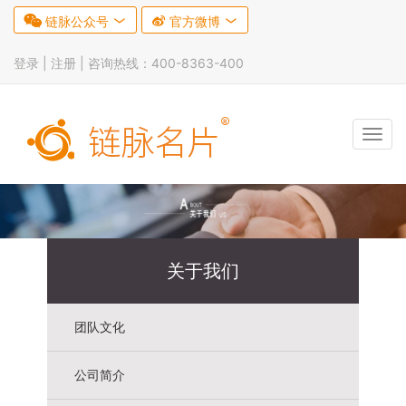

链脉公众号


官方微博

登录 |
注册
| 咨询热线：400-8363-400
Tog
navi
关于我们
团队文化
公司简介