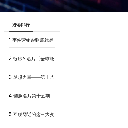
阅读排行
1
事件营销说到底就是
抓住热点事件做营销
2
链脉AI名片【全球能
量讲师营】重庆站落幕
3
梦想力量——第十八
期【新营销·创富大会】
4
链脉名片第十五期
开启
【润阳演说力】重庆·綦
5
互联网近的这三大变
江站落