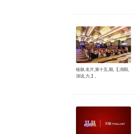
链脉,名片,第十五,期,【,润阳,
演说,力,】,