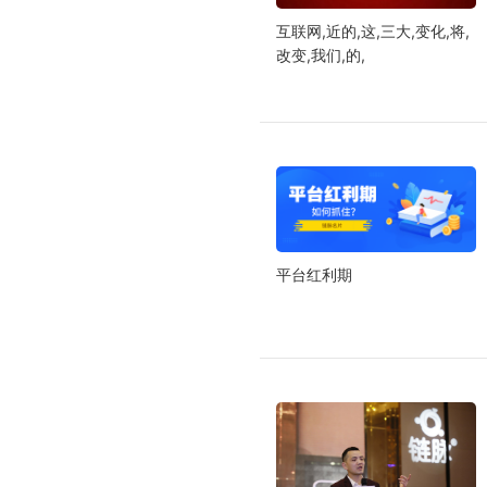
互联网,近的,这,三大,变化,将,
改变,我们,的,
平台红利期