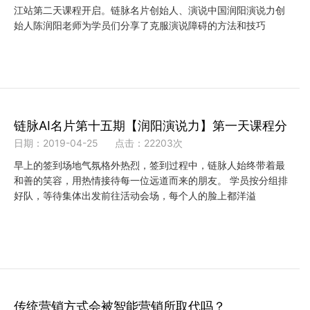
江站第二天课程开启。链脉名片创始人、演说中国润阳演说力创
始人陈润阳老师为学员们分享了克服演说障碍的方法和技巧
链脉AI名片第十五期【润阳演说力】第一天课程分
日期：2019-04-25
点击：22203次
早上的签到场地气氛格外热烈，签到过程中，链脉人始终带着最
和善的笑容，用热情接待每一位远道而来的朋友。 学员按分组排
好队，等待集体出发前往活动会场，每个人的脸上都洋溢
传统营销方式会被智能营销所取代吗？