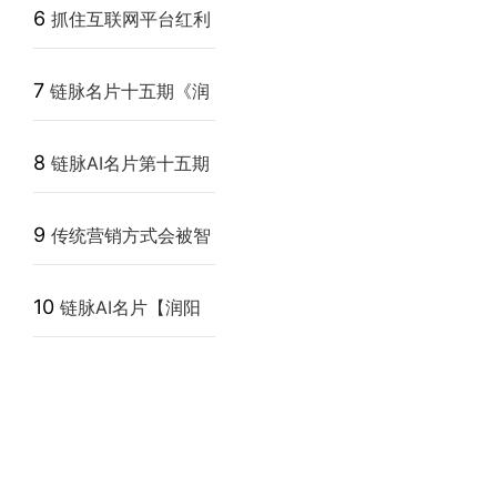
化，将改变未来的营销
6
抓住互联网平台红利
策略
期才能让网络营销事半
7
链脉名片十五期《润
功倍
阳演说力》第二天课程
8
链脉AI名片第十五期
分享
【润阳演说力】第一天
9
传统营销方式会被智
课程分
能营销所取代吗？
10
链脉AI名片【润阳
能量讲师团】铁血悍将
培训