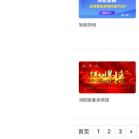
智能营销
润阳能量讲师团
首页
1
2
3
»