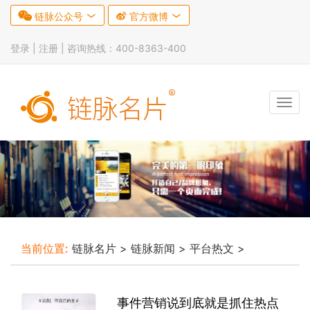

链脉公众号


官方微博

登录 |
注册
| 咨询热线：400-8363-400
Tog
navi
当前位置:
链脉名片
>
链脉新闻
>
平台热文
>
事件营销说到底就是抓住热点