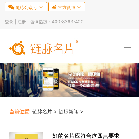

链脉公众号


官方微博

登录 |
注册
| 咨询热线：400-8363-400
Tog
navi
当前位置:
链脉名片
>
链脉新闻
>
好的名片应符合这四点要求